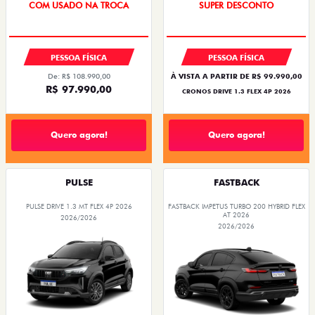
SUPER DESCONTO
BÔNUS DE ATÉ R$ 14 MIL
PESSOA FÍSICA
PESSOA FÍSICA
De: R$ 108.990,00
À VISTA A PARTIR DE R$ 99.990,00
R$ 97.990,00
CRONOS DRIVE 1.3 FLEX 4P 2026
Quero agora!
Quero agora!
PULSE
FASTBACK
PULSE DRIVE 1.3 MT FLEX 4P 2026
FASTBACK IMPETUS TURBO 200 HYBRID FLEX
AT 2026
2026/2026
2026/2026