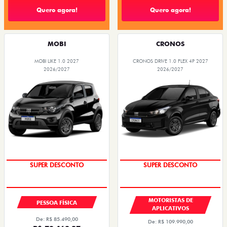
Quero agora!
Quero agora!
MOBI
CRONOS
MOBI LIKE 1.0 2027
CRONOS DRIVE 1.0 FLEX 4P 2027
2026/2027
2026/2027
SUPER DESCONTO
SUPER DESCONTO
MOTORISTAS DE
PESSOA FÍSICA
APLICATIVOS
De: R$ 85.490,00
De: R$ 109.990,00