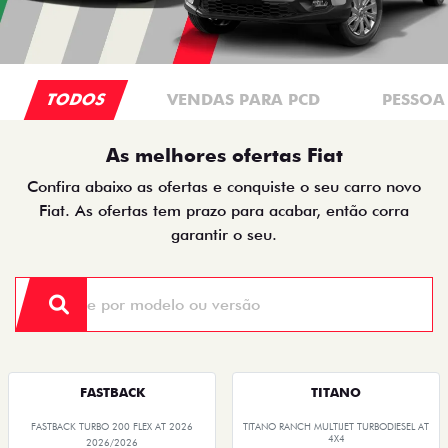
TODOS
VENDAS PARA PCD
PESSOA 
As melhores ofertas Fiat
Confira abaixo as ofertas e conquiste o seu carro novo
Fiat. As ofertas tem prazo para acabar, então corra
garantir o seu.
FASTBACK
TITANO
FASTBACK TURBO 200 FLEX AT 2026
TITANO RANCH MULTIJET TURBODIESEL AT
4X4
2026/2026