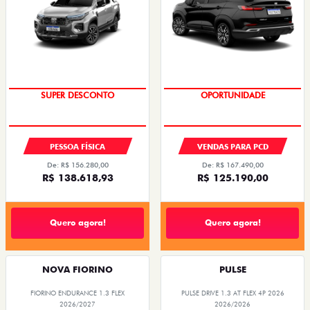
SUPER DESCONTO
OPORTUNIDADE
PESSOA FÍSICA
VENDAS PARA PCD
De: R$ 156.280,00
De: R$ 167.490,00
R$ 138.618,93
R$ 125.190,00
Quero agora!
Quero agora!
NOVA FIORINO
PULSE
FIORINO ENDURANCE 1.3 FLEX
PULSE DRIVE 1.3 AT FLEX 4P 2026
2026/2027
2026/2026