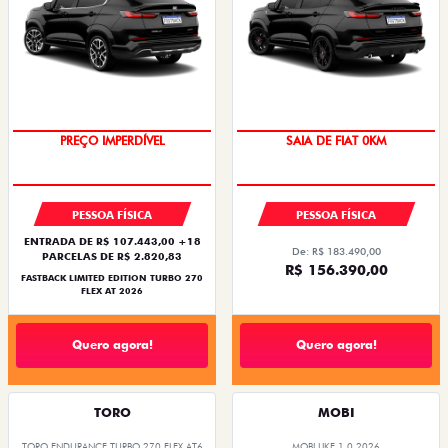
COM USADO NA TROCA
PREÇO IMPERDÍVEL
PESSOA FÍSICA
PESSOA FÍSICA
ENTRADA DE R$ 107.443,00 +18
De: R$ 183.490,00
PARCELAS DE R$ 2.820,83
R$ 156.390,00
FASTBACK LIMITED EDITION TURBO 270
FLEX AT 2026
Quero agora!
Quero agora!
TORO
MOBI
TORO ENDURANCE TURBO 270 FLEX AT6
MOBI LIKE 1.0 2026