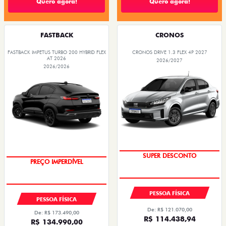
Quero agora!
Quero agora!
FASTBACK
CRONOS
FASTBACK IMPETUS TURBO 200 HYBRID FLEX
CRONOS DRIVE 1.3 FLEX 4P 2027
AT 2026
2026/2027
2026/2026
SUPER DESCONTO
OPORTUNIDADE
PESSOA FÍSICA
PESSOA FÍSICA
De: R$ 121.070,00
De: R$ 173.490,00
R$ 114.438,94
R$ 134.990,00