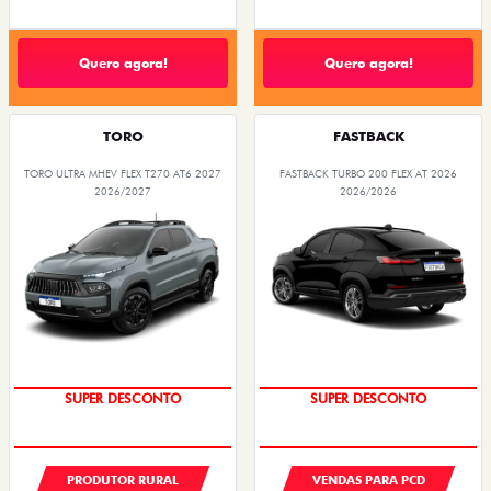
Quero agora!
Quero agora!
TORO
FASTBACK
TORO ULTRA MHEV FLEX T270 AT6 2027
FASTBACK TURBO 200 FLEX AT 2026
2026/2027
2026/2026
SUPER DESCONTO
SUPER DESCONTO
PRODUTOR RURAL
VENDAS PARA PCD