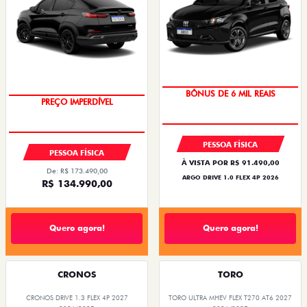
TAXA ZERO
BÔNUS DE 6 MIL REAIS
PREÇO IMPERDÍVEL
OPORTUNIDADE
PESSOA FÍSICA
PESSOA FÍSICA
À VISTA POR R$ 91.490,00
De: R$ 173.490,00
ARGO DRIVE 1.0 FLEX 4P 2026
R$ 134.990,00
Quero agora!
Quero agora!
CRONOS
TORO
CRONOS DRIVE 1.3 FLEX 4P 2027
TORO ULTRA MHEV FLEX T270 AT6 2027