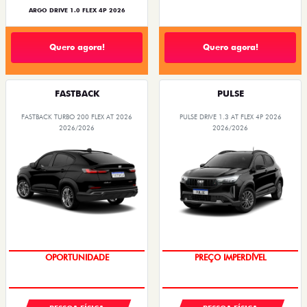
ARGO DRIVE 1.0 FLEX 4P 2026
Quero agora!
Quero agora!
FASTBACK
PULSE
FASTBACK TURBO 200 FLEX AT 2026
PULSE DRIVE 1.3 AT FLEX 4P 2026
2026/2026
2026/2026
O SUV AUTOMÁTICO MAIS
BARATO DO BRASIL
OPORTUNIDADE
PREÇO IMPERDÍVEL