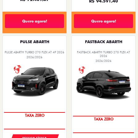
R$ 94.591,40
Quero agora!
Quero agora!
PULSE ABARTH
FASTBACK ABARTH
PULSE ABARTH TURBO 270 FLEX AT 4P 2026
FASTBACK ABARTH TURBO 270 FLEX AT
2026
2026/2026
2026/2026
SAIA DE FIAT 0KM
SAIA DE FIAT 0KM
TAXA ZERO
TAXA ZERO