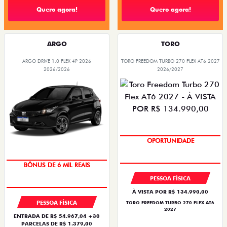
Quero agora!
Quero agora!
ARGO
TORO
ARGO DRIVE 1.0 FLEX 4P 2026
TORO FREEDOM TURBO 270 FLEX AT6 2027
2026/2026
2026/2027
OPORTUNIDADE
TAXA ZERO
SUPERVALORIZAÇÃO DO USADO
BÔNUS DE 6 MIL REAIS
PESSOA FÍSICA
À VISTA POR R$ 134.990,00
PESSOA FÍSICA
TORO FREEDOM TURBO 270 FLEX AT6
2027
ENTRADA DE R$ 54.967,04 +30
PARCELAS DE R$ 1.379,00