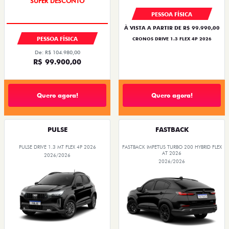
SUPER DESCONTO
PESSOA FÍSICA
À VISTA A PARTIR DE R$ 99.990,00
PESSOA FÍSICA
CRONOS DRIVE 1.3 FLEX 4P 2026
De: R$ 104.980,00
R$ 99.900,00
Quero agora!
Quero agora!
PULSE
FASTBACK
PULSE DRIVE 1.3 MT FLEX 4P 2026
FASTBACK IMPETUS TURBO 200 HYBRID FLEX
AT 2026
2026/2026
2026/2026