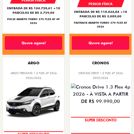
PESSOA FÍSICA
PESSOA FÍSICA
ENTRADA DE R$ 104.728,61 +18
ENTRADA DE R$ 118.434,84 +18
PARCELAS DE R$ 2.759,00
PARCELAS DE R$ 3.089,00
PULSE ABARTH TURBO 270 FLEX AT 4P
FASTBACK ABARTH TURBO 270 FLEX AT
2026
2026
Quero agora!
Quero agora!
ARGO
CRONOS
ARGO TREKKING 1.3 FLEX 4P 2026
CRONOS DRIVE 1.3 FLEX 4P 2026
2026/2026
2025/2026
BÔNUS DE ATÉ R$ 14 MIL
SUPER DESCONTO