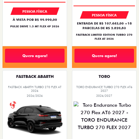
PESSOA FÍSICA
PESSOA FÍSICA
À VISTA POR R$ 99.990,00
ENTRADA DE R$ 107.443,00 +18
PULSE DRIVE 1.3 MT FLEX 4P 2026
PARCELAS DE R$ 2.820,83
FASTBACK LIMITED EDITION TURBO 270
FLEX AT 2026
Quero agora!
Quero agora!
FASTBACK ABARTH
TORO
FASTBACK ABARTH TURBO 270 FLEX AT
TORO ENDURANCE TURBO 270 FLEX AT6
2026
2027
2026/2026
2026/2027
OPORTUNIDADE