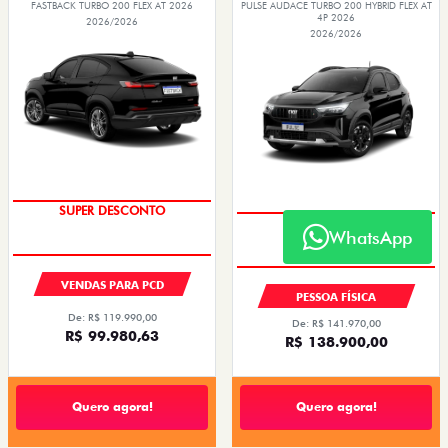
FASTBACK TURBO 200 FLEX AT 2026
PULSE AUDACE TURBO 200 HYBRID FLEX AT
4P 2026
2026/2026
2026/2026
SUPER DESCONTO
SUPER DESCONTO
WhatsApp
VENDAS PARA PCD
PESSOA FÍSICA
De: R$ 119.990,00
De: R$ 141.970,00
R$ 99.980,63
R$ 138.900,00
Quero agora!
Quero agora!