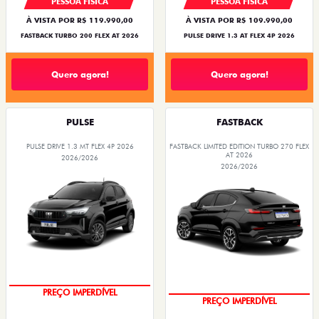
PESSOA FÍSICA
PESSOA FÍSICA
À VISTA POR R$ 119.990,00
À VISTA POR R$ 109.990,00
FASTBACK TURBO 200 FLEX AT 2026
PULSE DRIVE 1.3 AT FLEX 4P 2026
Quero agora!
Quero agora!
PULSE
FASTBACK
PULSE DRIVE 1.3 MT FLEX 4P 2026
FASTBACK LIMITED EDITION TURBO 270 FLEX
AT 2026
2026/2026
2026/2026
OPORTUNIDADE
COM USADO NA TROCA
PREÇO IMPERDÍVEL
PREÇO IMPERDÍVEL