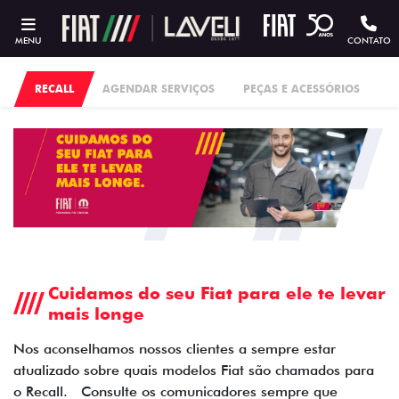
MENU
CONTATO
RECALL
AGENDAR SERVIÇOS
PEÇAS E ACESSÓRIOS
Cuidamos do seu Fiat para ele te levar
mais longe
Nos aconselhamos nossos clientes a sempre estar
atualizado sobre quais modelos Fiat são chamados para
o Recall. Consulte os comunicadores sempre que