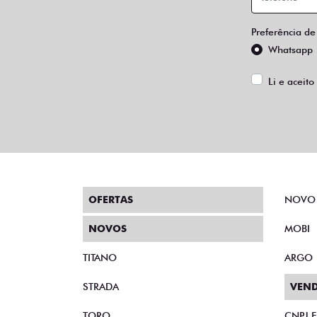
Preferência de
Whatsapp
Li e aceito
OFERTAS
NOVO
NOVOS
MOBI
TITANO
ARGO
STRADA
VEND
TORO
CNPJ 