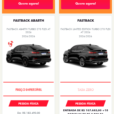
Quero agora!
Quero agora!
FASTBACK ABARTH
FASTBACK
FASTBACK ABARTH TURBO 270 FLEX AT
FASTBACK LIMITED EDITION TURBO 270 FLEX
2026
AT 2026
2026/2026
2026/2026
SAIA DE FIAT 0KM
PREÇO IMPERDÍVEL
PESSOA FÍSICA
PESSOA FÍSICA
ENTRADA DE R$ 107.443,00 +18
De: R$ 183.490,00
PARCELAS DE R$ 2.820,83