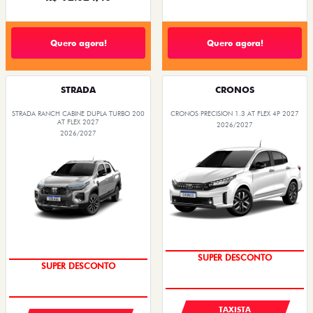
Quero agora!
Quero agora!
STRADA
CRONOS
STRADA RANCH CABINE DUPLA TURBO 200
CRONOS PRECISION 1.3 AT FLEX 4P 2027
AT FLEX 2027
2026/2027
2026/2027
SUPER DESCONTO
SUPER DESCONTO
TAXISTA