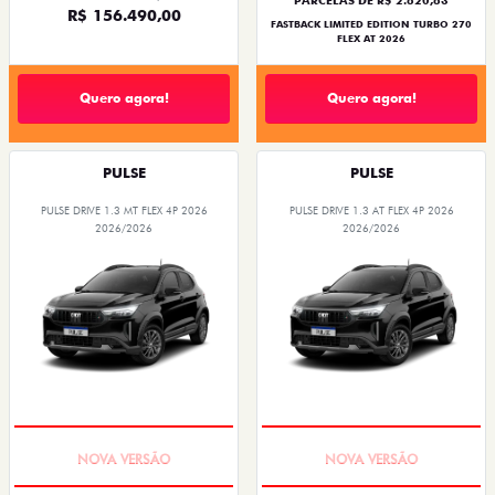
R$ 156.490,00
FASTBACK LIMITED EDITION TURBO 270
FLEX AT 2026
Quero agora!
Quero agora!
PULSE
PULSE
PULSE DRIVE 1.3 MT FLEX 4P 2026
PULSE DRIVE 1.3 AT FLEX 4P 2026
2026/2026
2026/2026
PREÇO IMPERDÍVEL
PREÇO IMPERDÍVEL