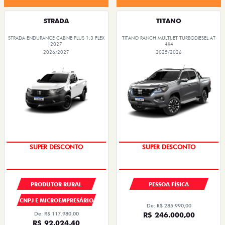
STRADA
TITANO
STRADA ENDURANCE CABINE PLUS 1.3 FLEX
TITANO RANCH MULTIJET TURBODIESEL AT
2027
4X4
2026/2027
2025/2026
SUPER DESCONTO
SUPER DESCONTO
PRODUTOR RURAL
PESSOA FÍSICA
CNPJ E MICROEMPRESÁRIO
De: R$ 285.990,00
De: R$ 117.980,00
R$ 246.000,00
R$ 92.024,40