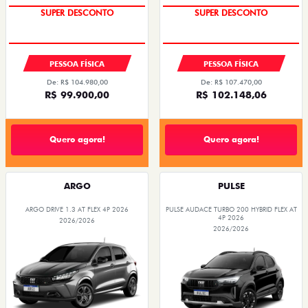
SUPER DESCONTO
SUPER DESCONTO
PESSOA FÍSICA
PESSOA FÍSICA
De: R$ 104.980,00
De: R$ 107.470,00
R$ 99.900,00
R$ 102.148,06
Quero agora!
Quero agora!
ARGO
PULSE
ARGO DRIVE 1.3 AT FLEX 4P 2026
PULSE AUDACE TURBO 200 HYBRID FLEX AT
4P 2026
2026/2026
2026/2026