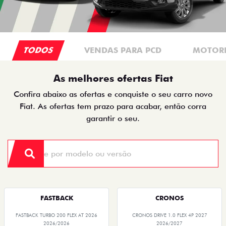
TODOS
VENDAS PARA PCD
MOTORI
As melhores ofertas Fiat
Confira abaixo as ofertas e conquiste o seu carro novo
Fiat. As ofertas tem prazo para acabar, então corra
garantir o seu.
FASTBACK
CRONOS
FASTBACK TURBO 200 FLEX AT 2026
CRONOS DRIVE 1.0 FLEX 4P 2027
2026/2026
2026/2027