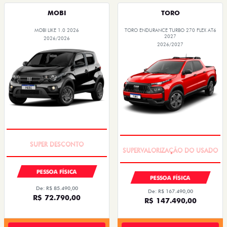
MOBI
TORO
MOBI LIKE 1.0 2026
TORO ENDURANCE TURBO 270 FLEX AT6
2027
2026/2026
2026/2027
TAXA ZERO
COM USADO NA TROCA
PESSOA FÍSICA
PESSOA FÍSICA
De: R$ 85.490,00
De: R$ 167.490,00
R$ 72.790,00
R$ 147.490,00