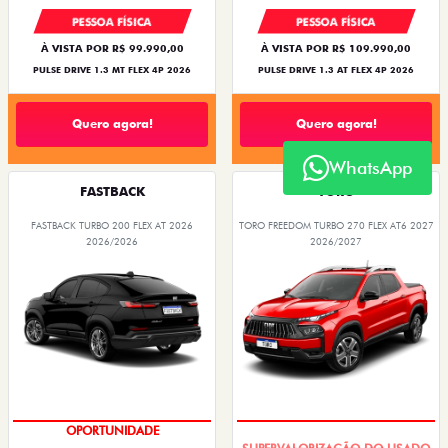
PESSOA FÍSICA
PESSOA FÍSICA
À VISTA POR R$ 99.990,00
À VISTA POR R$ 109.990,00
PULSE DRIVE 1.3 MT FLEX 4P 2026
PULSE DRIVE 1.3 AT FLEX 4P 2026
Quero agora!
Quero agora!
WhatsApp
FASTBACK
TORO
FASTBACK TURBO 200 FLEX AT 2026
TORO FREEDOM TURBO 270 FLEX AT6 2027
2026/2026
2026/2027
OPORTUNIDADE
OPORTUNIDADE