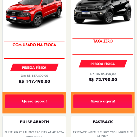
TAXA ZERO
COM USADO NA TROCA
PESSOA FÍSICA
PESSOA FÍSICA
De: R$ 85.490,00
De: R$ 167.490,00
R$ 72.790,00
R$ 147.490,00
Quero agora!
Quero agora!
PULSE ABARTH
FASTBACK
PULSE ABARTH TURBO 270 FLEX AT 4P 2026
FASTBACK IMPETUS TURBO 200 HYBRID FLEX
AT 2026