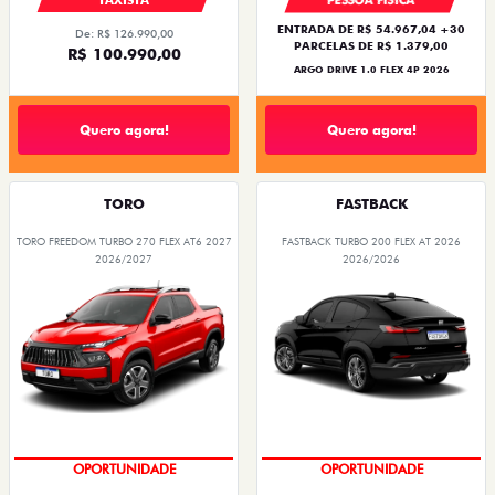
TAXISTA
PESSOA FÍSICA
ENTRADA DE R$ 54.967,04 +30
De: R$ 126.990,00
PARCELAS DE R$ 1.379,00
R$ 100.990,00
ARGO DRIVE 1.0 FLEX 4P 2026
Quero agora!
Quero agora!
TORO
FASTBACK
TORO FREEDOM TURBO 270 FLEX AT6 2027
FASTBACK TURBO 200 FLEX AT 2026
2026/2027
2026/2026
OPORTUNIDADE
OPORTUNIDADE