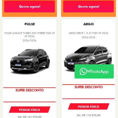
Quero agora!
Quero agora!
PULSE
ARGO
PULSE AUDACE TURBO 200 HYBRID FLEX AT
ARGO DRIVE 1.3 AT FLEX 4P 2026
4P 2026
2026/2026
2026/2026
WhatsApp
SUPER DESCONTO
SUPER DESCONTO
PESSOA FÍSICA
PESSOA FÍSICA
De: R$ 115.070,00
De: R$ 141.970,00