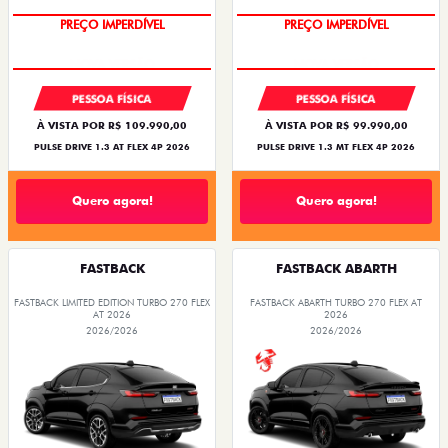
PREÇO IMPERDÍVEL
PREÇO IMPERDÍVEL
PESSOA FÍSICA
PESSOA FÍSICA
À VISTA POR R$ 109.990,00
À VISTA POR R$ 99.990,00
PULSE DRIVE 1.3 AT FLEX 4P 2026
PULSE DRIVE 1.3 MT FLEX 4P 2026
Quero agora!
Quero agora!
FASTBACK
FASTBACK ABARTH
FASTBACK LIMITED EDITION TURBO 270 FLEX
FASTBACK ABARTH TURBO 270 FLEX AT
AT 2026
2026
2026/2026
2026/2026