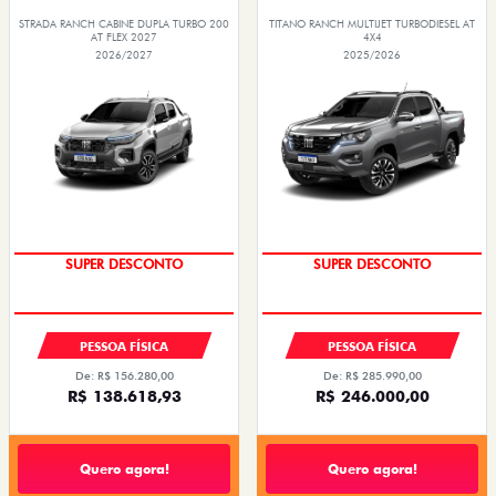
STRADA RANCH CABINE DUPLA TURBO 200
TITANO RANCH MULTIJET TURBODIESEL AT
AT FLEX 2027
4X4
2026/2027
2025/2026
SUPER DESCONTO
SUPER DESCONTO
PESSOA FÍSICA
PESSOA FÍSICA
De: R$ 156.280,00
De: R$ 285.990,00
R$ 138.618,93
R$ 246.000,00
Quero agora!
Quero agora!