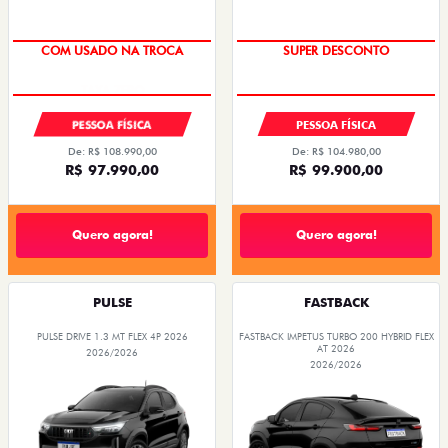
COM USADO NA TROCA
SUPER DESCONTO
PESSOA FÍSICA
PESSOA FÍSICA
De: R$ 108.990,00
De: R$ 104.980,00
R$ 97.990,00
R$ 99.900,00
Quero agora!
Quero agora!
PULSE
FASTBACK
PULSE DRIVE 1.3 MT FLEX 4P 2026
FASTBACK IMPETUS TURBO 200 HYBRID FLEX
AT 2026
2026/2026
2026/2026