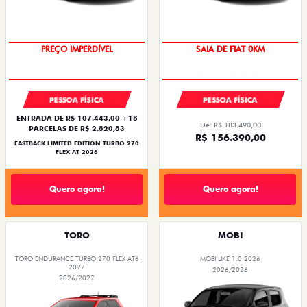
PREÇO IMPERDÍVEL
SAIA DE FIAT 0KM
PESSOA FÍSICA
PESSOA FÍSICA
ENTRADA DE R$ 107.443,00 +18
De: R$ 183.490,00
PARCELAS DE R$ 2.820,83
R$ 156.390,00
FASTBACK LIMITED EDITION TURBO 270
FLEX AT 2026
Quero agora!
Quero agora!
TORO
MOBI
TORO ENDURANCE TURBO 270 FLEX AT6
MOBI LIKE 1.0 2026
2027
2026/2026
2026/2027