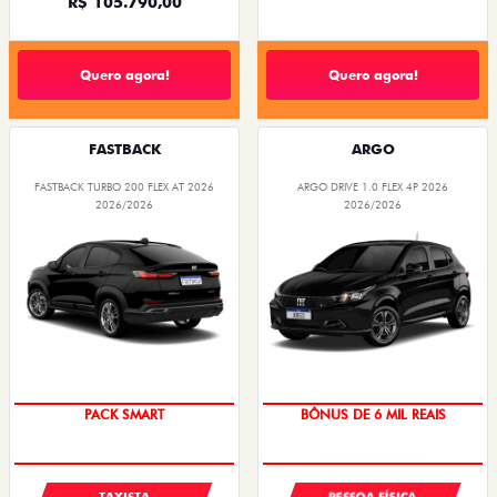
R$ 105.790,00
Quero agora!
Quero agora!
FASTBACK
ARGO
FASTBACK TURBO 200 FLEX AT 2026
ARGO DRIVE 1.0 FLEX 4P 2026
2026/2026
2026/2026
PACK SMART
BÔNUS DE 6 MIL REAIS