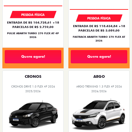
PESSOA FÍSICA
PESSOA FÍSICA
ENTRADA DE R$ 104.728,61 +18
ENTRADA DE R$ 118.434,84 +18
PARCELAS DE R$ 2.759,00
PARCELAS DE R$ 3.089,00
PULSE ABARTH TURBO 270 FLEX AT 4P
FASTBACK ABARTH TURBO 270 FLEX AT
2026
2026
Quero agora!
Quero agora!
CRONOS
ARGO
CRONOS DRIVE 1.0 FLEX 4P 2026
ARGO TREKKING 1.3 FLEX 4P 2026
2025/2026
2026/2026