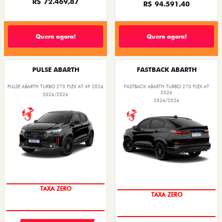
R$ 72.469,87
R$ 94.591,40
Quero agora!
Quero agora!
PULSE ABARTH
FASTBACK ABARTH
PULSE ABARTH TURBO 270 FLEX AT 4P 2026
FASTBACK ABARTH TURBO 270 FLEX AT
2026
2026/2026
2026/2026
TAXA ZERO
TAXA ZERO