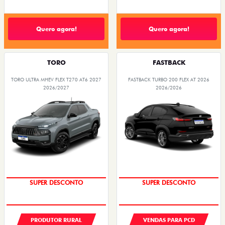
Quero agora!
Quero agora!
TORO
FASTBACK
TORO ULTRA MHEV FLEX T270 AT6 2027
FASTBACK TURBO 200 FLEX AT 2026
2026/2027
2026/2026
SUPER DESCONTO
SUPER DESCONTO
PRODUTOR RURAL
VENDAS PARA PCD