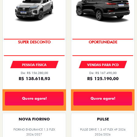
SUPER DESCONTO
OPORTUNIDADE
PESSOA FÍSICA
VENDAS PARA PCD
De: R$ 156.280,00
De: R$ 167.490,00
R$ 138.618,93
R$ 125.190,00
Quero agora!
Quero agora!
NOVA FIORINO
PULSE
FIORINO ENDURANCE 1.3 FLEX
PULSE DRIVE 1.3 AT FLEX 4P 2026
2026/2027
2026/2026