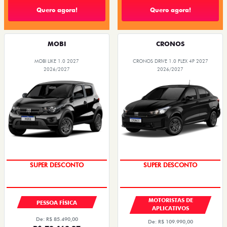
Quero agora!
Quero agora!
MOBI
CRONOS
MOBI LIKE 1.0 2027
CRONOS DRIVE 1.0 FLEX 4P 2027
2026/2027
2026/2027
SUPER DESCONTO
SUPER DESCONTO
MOTORISTAS DE
PESSOA FÍSICA
APLICATIVOS
De: R$ 85.490,00
De: R$ 109.990,00