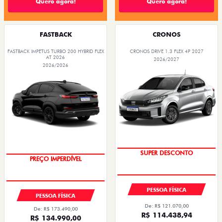
Quero agora!
Quero agora!
FASTBACK
CRONOS
FASTBACK IMPETUS TURBO 200 HYBRID FLEX
CRONOS DRIVE 1.3 FLEX 4P 2027
AT 2026
2026/2027
2026/2026
SUPER DESCONTO
PREÇO IMPERDÍVEL
PESSOA FÍSICA
PESSOA FÍSICA
De: R$ 121.070,00
De: R$ 173.490,00
R$ 114.438,94
R$ 134.990,00