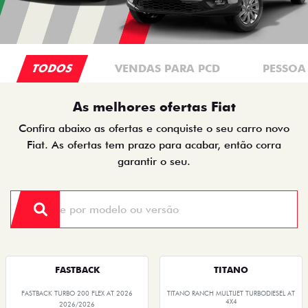
TODOS
VENDAS PARA PCD
PESSOA 
As melhores ofertas Fiat
Confira abaixo as ofertas e conquiste o seu carro novo
Fiat. As ofertas tem prazo para acabar, então corra
garantir o seu.
FASTBACK
TITANO
FASTBACK TURBO 200 FLEX AT 2026
TITANO RANCH MULTIJET TURBODIESEL AT
4X4
2026/2026