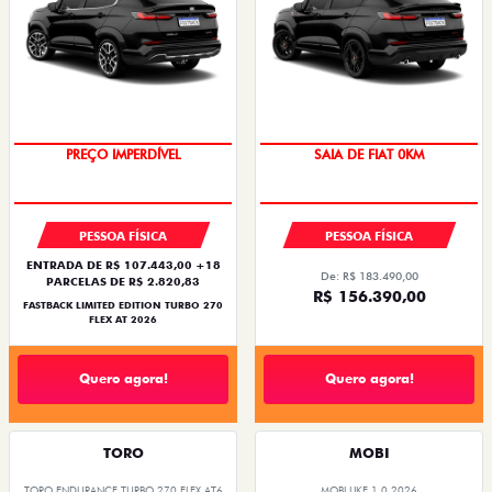
PREÇO IMPERDÍVEL
SAIA DE FIAT 0KM
PESSOA FÍSICA
PESSOA FÍSICA
ENTRADA DE R$ 107.443,00 +18
De: R$ 183.490,00
PARCELAS DE R$ 2.820,83
R$ 156.390,00
FASTBACK LIMITED EDITION TURBO 270
FLEX AT 2026
Quero agora!
Quero agora!
TORO
MOBI
TORO ENDURANCE TURBO 270 FLEX AT6
MOBI LIKE 1.0 2026