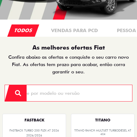
TODOS
VENDAS PARA PCD
PESSOA 
As melhores ofertas Fiat
Confira abaixo as ofertas e conquiste o seu carro novo
Fiat. As ofertas tem prazo para acabar, então corra
garantir o seu.
FASTBACK
TITANO
FASTBACK TURBO 200 FLEX AT 2026
TITANO RANCH MULTIJET TURBODIESEL AT
4X4
2026/2026