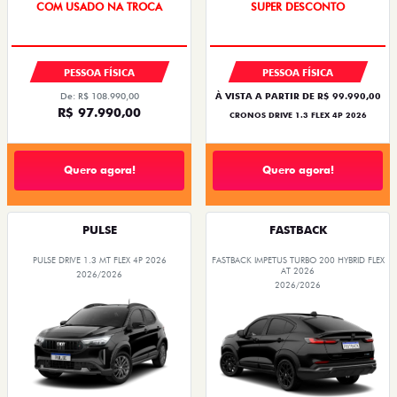
SUPER DESCONTO
BÔNUS DE ATÉ R$ 14 MIL
PESSOA FÍSICA
PESSOA FÍSICA
De: R$ 108.990,00
À VISTA A PARTIR DE R$ 99.990,00
R$ 97.990,00
CRONOS DRIVE 1.3 FLEX 4P 2026
Quero agora!
Quero agora!
PULSE
FASTBACK
PULSE DRIVE 1.3 MT FLEX 4P 2026
FASTBACK IMPETUS TURBO 200 HYBRID FLEX
AT 2026
2026/2026
2026/2026