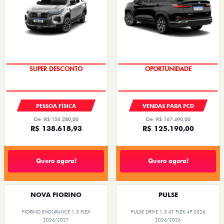
SUPER DESCONTO
OPORTUNIDADE
PESSOA FÍSICA
VENDAS PARA PCD
De: R$ 156.280,00
De: R$ 167.490,00
R$ 138.618,93
R$ 125.190,00
Quero agora!
Quero agora!
NOVA FIORINO
PULSE
FIORINO ENDURANCE 1.3 FLEX
PULSE DRIVE 1.3 AT FLEX 4P 2026
2026/2027
2026/2026