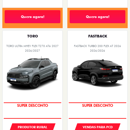
Quero agora!
Quero agora!
TORO
FASTBACK
TORO ULTRA MHEV FLEX T270 AT6 2027
FASTBACK TURBO 200 FLEX AT 2026
2026/2027
2026/2026
SUPER DESCONTO
SUPER DESCONTO
PRODUTOR RURAL
VENDAS PARA PCD