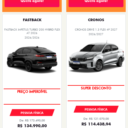
Quero agora!
Quero agora!
FASTBACK
CRONOS
FASTBACK IMPETUS TURBO 200 HYBRID FLEX
CRONOS DRIVE 1.3 FLEX 4P 2027
AT 2026
2026/2027
2026/2026
SUPER DESCONTO
OPORTUNIDADE
PESSOA FÍSICA
PESSOA FÍSICA
De: R$ 121.070,00
De: R$ 173.490,00
R$ 114.438,94
R$ 134.990,00