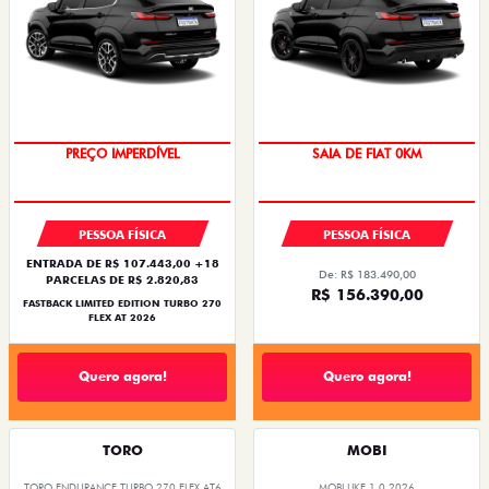
COM USADO NA TROCA
PREÇO IMPERDÍVEL
PESSOA FÍSICA
PESSOA FÍSICA
ENTRADA DE R$ 107.443,00 +18
De: R$ 183.490,00
PARCELAS DE R$ 2.820,83
R$ 156.390,00
FASTBACK LIMITED EDITION TURBO 270
FLEX AT 2026
Quero agora!
Quero agora!
TORO
MOBI
TORO ENDURANCE TURBO 270 FLEX AT6
MOBI LIKE 1.0 2026