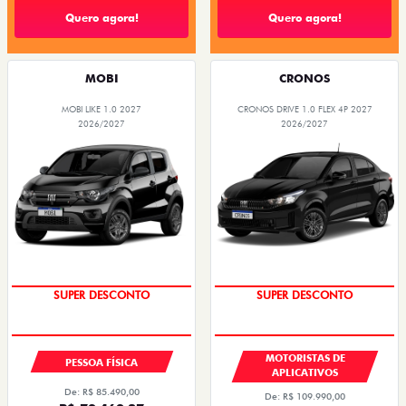
Quero agora!
Quero agora!
MOBI
CRONOS
MOBI LIKE 1.0 2027
CRONOS DRIVE 1.0 FLEX 4P 2027
2026/2027
2026/2027
SUPER DESCONTO
SUPER DESCONTO
MOTORISTAS DE
PESSOA FÍSICA
APLICATIVOS
De: R$ 85.490,00
De: R$ 109.990,00