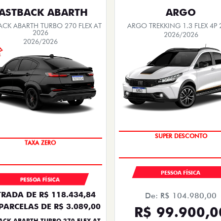
ASTBACK ABARTH
ARGO
ACK ABARTH TURBO 270 FLEX AT
ARGO TREKKING 1.3 FLEX 4P 
2026
2026/2026
2026/2026
SAIA DE FIAT 0KM
SUPER DESCONTO
TAXA ZERO
PESSOA FÍSICA
PESSOA FÍSICA
RADA DE R$ 118.434,84
De: R$ 104.980,00
PARCELAS DE R$ 3.089,00
R$ 99.900,0
ACK ABARTH TURBO 270 FLEX AT