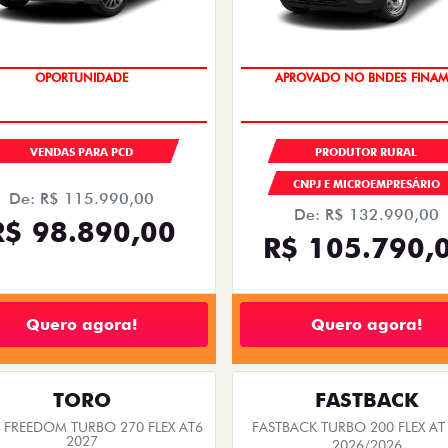
OPORTUNIDADE
APROVADO NO BNDES FINAM
VENDAS PARA PCD
PRODUTOR RURAL
CNPJ E MICROEMPRESÁRIO
De: R$ 115.990,00
De: R$ 132.990,00
R$ 98.890,00
R$ 105.790,
Quero agora!
Quero agora!
TORO
FASTBACK
FREEDOM TURBO 270 FLEX AT6
FASTBACK TURBO 200 FLEX AT
2027
2026/2026