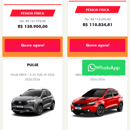
PESSOA FÍSICA
PESSOA FÍSICA
De: R$ 115.070,00
De: R$ 141.970,00
R$ 110.834,81
R$ 138.900,00
Quero agora!
Quero agora!
PULSE
ARGO
WhatsApp
PULSE DRIVE 1.3 MT FLEX 4P 2026
ARGO TREKKING 1.3 FLEX 4P 2026
2026/2026
2026/2026