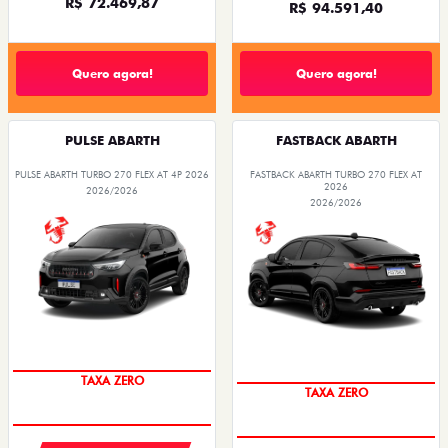
R$ 72.469,87
R$ 94.591,40
Quero agora!
Quero agora!
PULSE ABARTH
FASTBACK ABARTH
PULSE ABARTH TURBO 270 FLEX AT 4P 2026
FASTBACK ABARTH TURBO 270 FLEX AT
2026
2026/2026
2026/2026
TAXA ZERO
TAXA ZERO