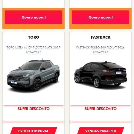
Quero agora!
Quero agora!
TORO
FASTBACK
TORO ULTRA MHEV FLEX T270 AT6 2027
FASTBACK TURBO 200 FLEX AT 2026
2026/2027
2026/2026
SUPER DESCONTO
SUPER DESCONTO
PRODUTOR RURAL
VENDAS PARA PCD