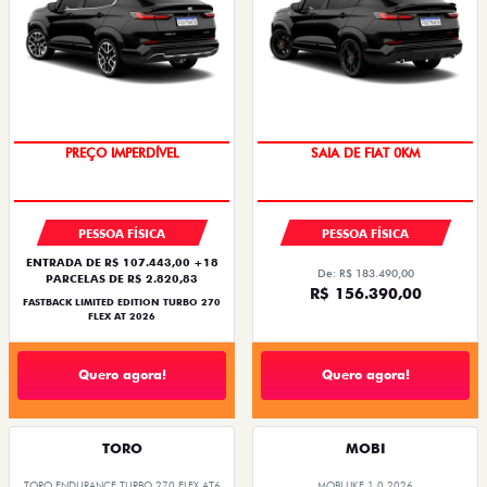
PREÇO IMPERDÍVEL
SAIA DE FIAT 0KM
PESSOA FÍSICA
PESSOA FÍSICA
ENTRADA DE R$ 107.443,00 +18
De: R$ 183.490,00
PARCELAS DE R$ 2.820,83
R$ 156.390,00
FASTBACK LIMITED EDITION TURBO 270
FLEX AT 2026
Quero agora!
Quero agora!
TORO
MOBI
TORO ENDURANCE TURBO 270 FLEX AT6
MOBI LIKE 1.0 2026