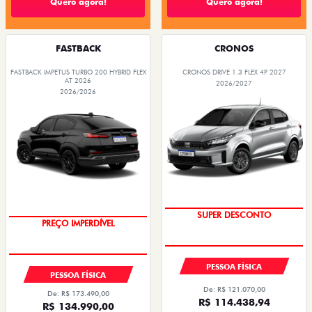
Quero agora!
Quero agora!
FASTBACK
CRONOS
FASTBACK IMPETUS TURBO 200 HYBRID FLEX
CRONOS DRIVE 1.3 FLEX 4P 2027
AT 2026
2026/2027
2026/2026
SUPER DESCONTO
PREÇO IMPERDÍVEL
PESSOA FÍSICA
PESSOA FÍSICA
De: R$ 121.070,00
De: R$ 173.490,00
R$ 114.438,94
R$ 134.990,00