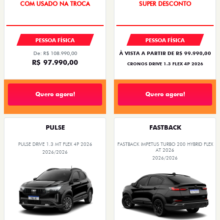
COM USADO NA TROCA
SUPER DESCONTO
PESSOA FÍSICA
PESSOA FÍSICA
De: R$ 108.990,00
À VISTA A PARTIR DE R$ 99.990,00
R$ 97.990,00
CRONOS DRIVE 1.3 FLEX 4P 2026
Quero agora!
Quero agora!
PULSE
FASTBACK
PULSE DRIVE 1.3 MT FLEX 4P 2026
FASTBACK IMPETUS TURBO 200 HYBRID FLEX
AT 2026
2026/2026
2026/2026