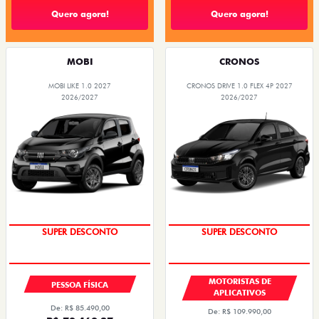
Quero agora!
Quero agora!
MOBI
CRONOS
MOBI LIKE 1.0 2027
CRONOS DRIVE 1.0 FLEX 4P 2027
2026/2027
2026/2027
SUPER DESCONTO
SUPER DESCONTO
MOTORISTAS DE
PESSOA FÍSICA
APLICATIVOS
De: R$ 85.490,00
De: R$ 109.990,00