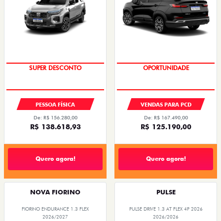
SUPER DESCONTO
OPORTUNIDADE
PESSOA FÍSICA
VENDAS PARA PCD
De: R$ 156.280,00
De: R$ 167.490,00
R$ 138.618,93
R$ 125.190,00
Quero agora!
Quero agora!
NOVA FIORINO
PULSE
FIORINO ENDURANCE 1.3 FLEX
PULSE DRIVE 1.3 AT FLEX 4P 2026
2026/2027
2026/2026