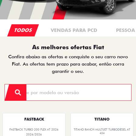
TODOS
VENDAS PARA PCD
PESSOA 
As melhores ofertas Fiat
Confira abaixo as ofertas e conquiste o seu carro novo
Fiat. As ofertas tem prazo para acabar, então corra
garantir o seu.
FASTBACK
TITANO
FASTBACK TURBO 200 FLEX AT 2026
TITANO RANCH MULTIJET TURBODIESEL AT
4X4
2026/2026