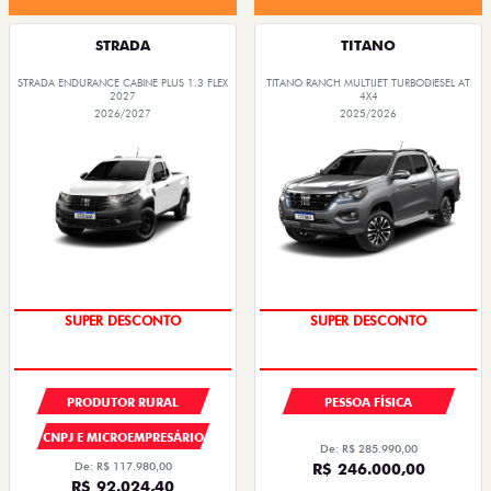
STRADA
TITANO
STRADA ENDURANCE CABINE PLUS 1.3 FLEX
TITANO RANCH MULTIJET TURBODIESEL AT
2027
4X4
2026/2027
2025/2026
SUPER DESCONTO
SUPER DESCONTO
PRODUTOR RURAL
PESSOA FÍSICA
CNPJ E MICROEMPRESÁRIO
De: R$ 285.990,00
De: R$ 117.980,00
R$ 246.000,00
R$ 92.024,40