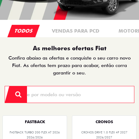
TODOS
VENDAS PARA PCD
MOTORI
As melhores ofertas Fiat
Confira abaixo as ofertas e conquiste o seu carro novo
Fiat. As ofertas tem prazo para acabar, então corra
garantir o seu.
FASTBACK
CRONOS
FASTBACK TURBO 200 FLEX AT 2026
CRONOS DRIVE 1.0 FLEX 4P 2027
2026/2026
2026/2027