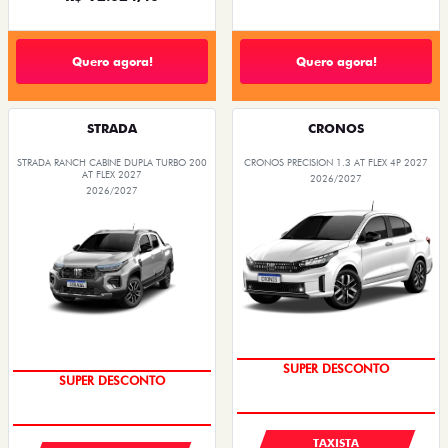
Quero agora!
Quero agora!
STRADA
CRONOS
STRADA RANCH CABINE DUPLA TURBO 200
CRONOS PRECISION 1.3 AT FLEX 4P 2027
AT FLEX 2027
2026/2027
2026/2027
SUPER DESCONTO
SUPER DESCONTO
TAXISTA