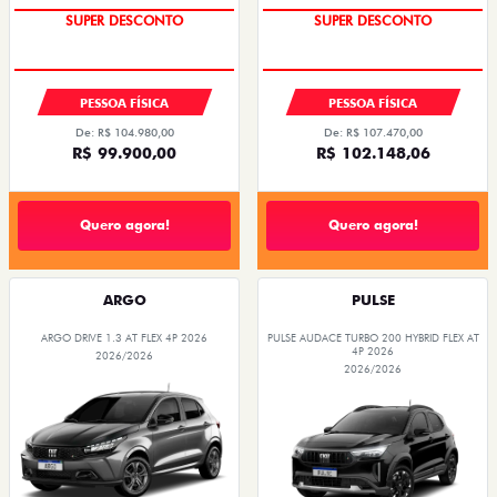
SUPER DESCONTO
SUPER DESCONTO
PESSOA FÍSICA
PESSOA FÍSICA
De: R$ 104.980,00
De: R$ 107.470,00
R$ 99.900,00
R$ 102.148,06
Quero agora!
Quero agora!
ARGO
PULSE
ARGO DRIVE 1.3 AT FLEX 4P 2026
PULSE AUDACE TURBO 200 HYBRID FLEX AT
4P 2026
2026/2026
2026/2026