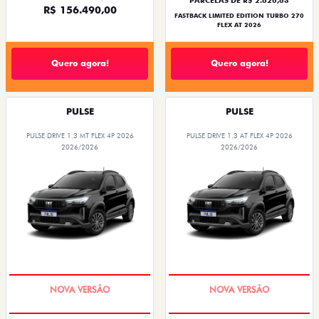
R$ 156.490,00
FASTBACK LIMITED EDITION TURBO 270
FLEX AT 2026
Quero agora!
Quero agora!
PULSE
PULSE
PULSE DRIVE 1.3 MT FLEX 4P 2026
PULSE DRIVE 1.3 AT FLEX 4P 2026
2026/2026
2026/2026
PREÇO IMPERDÍVEL
PREÇO IMPERDÍVEL