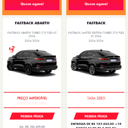
Quero agora!
Quero agora!
FASTBACK ABARTH
FASTBACK
FASTBACK ABARTH TURBO 270 FLEX AT
FASTBACK LIMITED EDITION TURBO 270 FLEX
2026
AT 2026
2026/2026
2026/2026
SAIA DE FIAT 0KM
PREÇO IMPERDÍVEL
PESSOA FÍSICA
PESSOA FÍSICA
ENTRADA DE R$ 107.443,00 +18
De: R$ 183.490,00
PARCELAS DE R$ 2.820,83