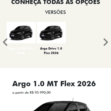
VERSÕES
Anterior
P
Argo 1.0 MT Flex
Argo Drive 1.0
2026
Flex 2026
Argo 1.0 MT Flex 2026
a partir de R$ 95.990,00