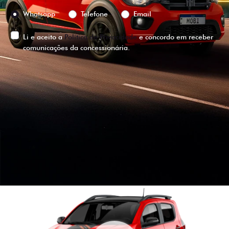
Preferência de contato:
Whatsapp
Telefone
Email
Li e aceito a
Política de Privacidade
e concordo em receber
comunicações da concessionária.
ENTRAR EM CONTATO
VISUALIZE O
VEÍCULO EM
360°