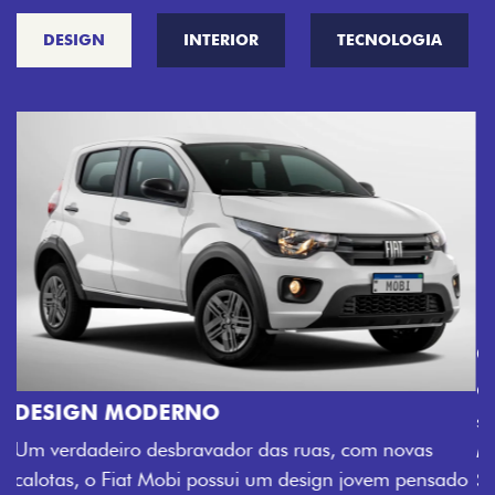
DESIGN
INTERIOR
TECNOLOGIA
CINCO OPÇÕES DE CORES
O Fiat Mobi tem sempre uma opção de cor que é a
sua cara. Escolha entre o Preto Vulcano, Vermelho