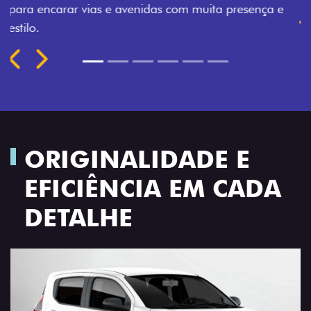
Montecarlo, Branco Banchisa, Prata Bari e Cinza
Silverstone.
Próximo
Previous
Next
Rodas de liga leve
ORIGINALIDADE E
EFICIÊNCIA EM CADA
DETALHE