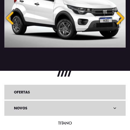
Anterior
Próx
OFERTAS
NOVOS
TITANO