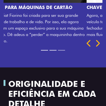
CHAVE COM TELECOMANDO
Agora, a chave da sua nova Fiorino pode abrir o
veículo também à distância, e não mais somente pela
fechadura. São detalhes como esse que trazem ainda
mais fluidez para o seu dia de trabalho.
Próximo
Previous
Next
Porta-luvas com iluminação
ORIGINALIDADE E
EFICIÊNCIA EM CADA
DETALHE