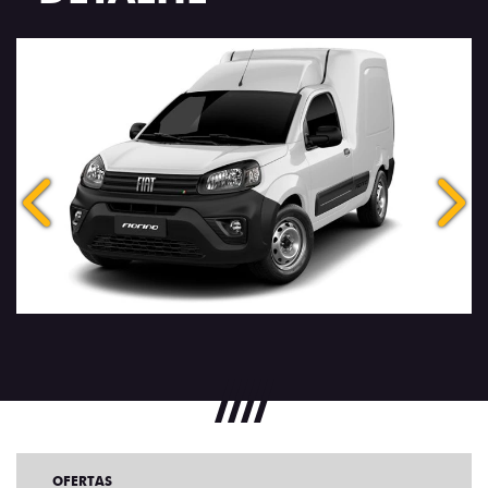
Anterior
Próx
OFERTAS