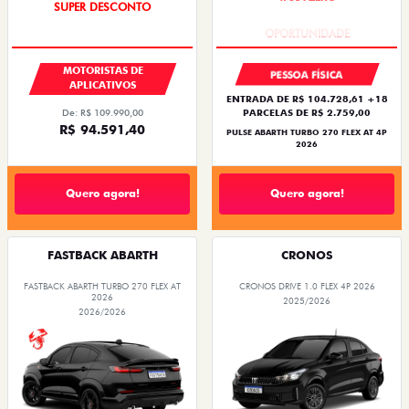
SUPER DESCONTO
TAXA ZERO
MOTORISTAS DE
PESSOA FÍSICA
APLICATIVOS
ENTRADA DE R$ 104.728,61 +18
PARCELAS DE R$ 2.759,00
De: R$ 109.990,00
R$ 94.591,40
PULSE ABARTH TURBO 270 FLEX AT 4P
2026
Quero agora!
Quero agora!
FASTBACK ABARTH
CRONOS
FASTBACK ABARTH TURBO 270 FLEX AT
CRONOS DRIVE 1.0 FLEX 4P 2026
2026
2025/2026
2026/2026