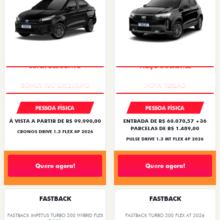
SUPER DESCONTO
PREÇO IMPERDÍVEL
PESSOA FÍSICA
PESSOA FÍSICA
À VISTA A PARTIR DE R$ 99.990,00
ENTRADA DE R$ 60.070,57 +36
PARCELAS DE R$ 1.489,00
CRONOS DRIVE 1.3 FLEX 4P 2026
PULSE DRIVE 1.3 MT FLEX 4P 2026
Quero agora!
Quero agora!
FASTBACK
FASTBACK
FASTBACK IMPETUS TURBO 200 HYBRID FLEX
FASTBACK TURBO 200 FLEX AT 2026