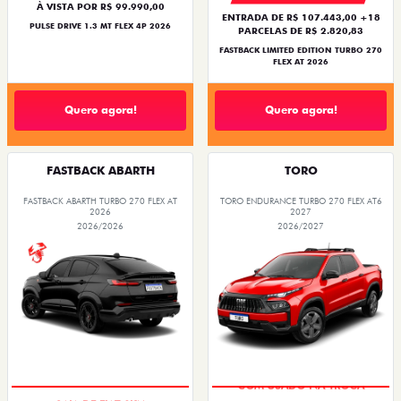
À VISTA POR R$ 99.990,00
ENTRADA DE R$ 107.443,00 +18
PULSE DRIVE 1.3 MT FLEX 4P 2026
PARCELAS DE R$ 2.820,83
FASTBACK LIMITED EDITION TURBO 270
FLEX AT 2026
Quero agora!
Quero agora!
FASTBACK ABARTH
TORO
FASTBACK ABARTH TURBO 270 FLEX AT
TORO ENDURANCE TURBO 270 FLEX AT6
2026
2027
2026/2026
2026/2027
SAIA DE FIAT 0KM
COM USADO NA TROCA