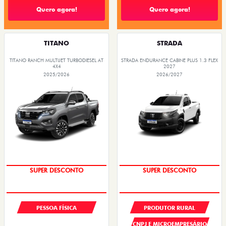
Quero agora!
Quero agora!
TITANO
STRADA
TITANO RANCH MULTIJET TURBODIESEL AT
STRADA ENDURANCE CABINE PLUS 1.3 FLEX
4X4
2027
2025/2026
2026/2027
SUPER DESCONTO
SUPER DESCONTO
PESSOA FÍSICA
PRODUTOR RURAL
CNPJ E MICROEMPRESÁRIO