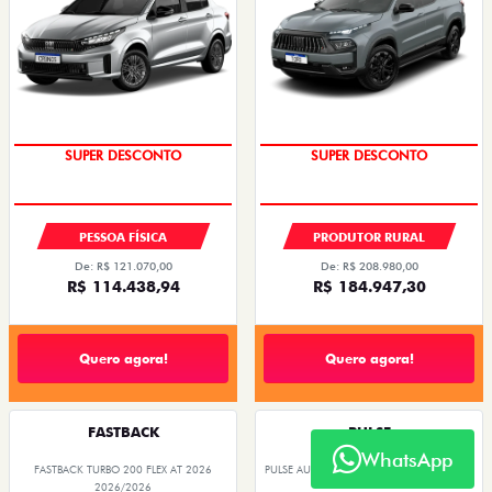
SUPER DESCONTO
SUPER DESCONTO
PESSOA FÍSICA
PRODUTOR RURAL
De: R$ 121.070,00
De: R$ 208.980,00
R$ 114.438,94
R$ 184.947,30
Quero agora!
Quero agora!
FASTBACK
PULSE
WhatsApp
FASTBACK TURBO 200 FLEX AT 2026
PULSE AUDACE TURBO 200 HYBRID FLEX AT
4P 2026
2026/2026