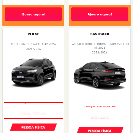
Quero agora!
Quero agora!
PULSE
FASTBACK
PULSE DRIVE 1.3 MT FLEX 4P 2026
FASTBACK LIMITED EDITION TURBO 270 FLEX
AT 2026
2026/2026
2026/2026
PREÇO IMPERDÍVEL
PREÇO IMPERDÍVEL
PESSOA FÍSICA
PESSOA FÍSICA