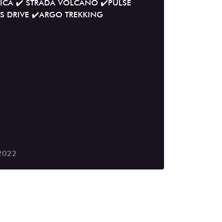
CA ✔️ STRADA VOLCANO ✔️PULSE
S DRIVE ✔️ARGO TREKKING
2022