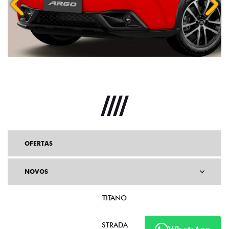
Anterior
Próx
OFERTAS
NOVOS
TITANO
STRADA