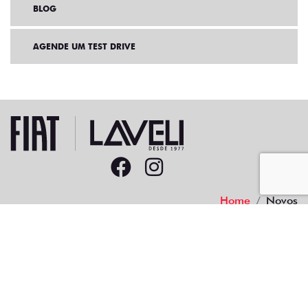
BLOG
AGENDE UM TEST DRIVE
Home
Novos
Desacelere. Seu bem maior é a vida.
19.833.425/0001-00