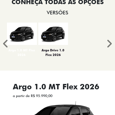
VERSÕES
Anterior
P
Argo 1.0 MT Flex
Argo Drive 1.0
2026
Flex 2026
Argo 1.0 MT Flex 2026
a partir de R$ 95.990,00