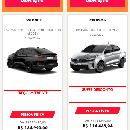
Quero agora!
Quero agora!
FASTBACK
CRONOS
FASTBACK IMPETUS TURBO 200 HYBRID FLEX
CRONOS DRIVE 1.3 FLEX 4P 2027
AT 2026
2026/2027
2026/2026
SUPER DESCONTO
PREÇO IMPERDÍVEL
OPORTUNIDADE
PESSOA FÍSICA
PESSOA FÍSICA
De: R$ 121.070,00
De: R$ 173.490,00
R$ 114.438,94
R$ 134.990,00