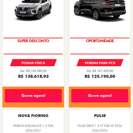
SUPER DESCONTO
OPORTUNIDADE
PESSOA FÍSICA
VENDAS PARA PCD
De: R$ 156.280,00
De: R$ 167.490,00
R$ 138.618,93
R$ 125.190,00
Quero agora!
Quero agora!
NOVA FIORINO
PULSE
FIORINO ENDURANCE 1.3 FLEX
PULSE DRIVE 1.3 AT FLEX 4P 2026
2026/2027
2026/2026