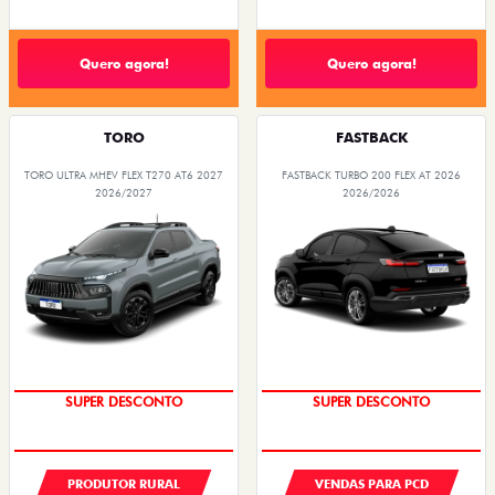
Quero agora!
Quero agora!
TORO
FASTBACK
TORO ULTRA MHEV FLEX T270 AT6 2027
FASTBACK TURBO 200 FLEX AT 2026
2026/2027
2026/2026
SUPER DESCONTO
SUPER DESCONTO
PRODUTOR RURAL
VENDAS PARA PCD