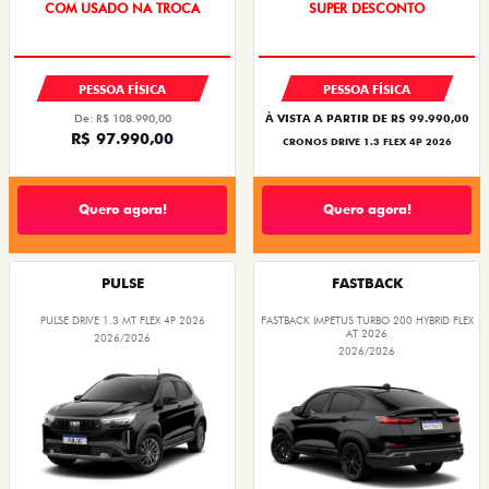
COM USADO NA TROCA
SUPER DESCONTO
PESSOA FÍSICA
PESSOA FÍSICA
De: R$ 108.990,00
À VISTA A PARTIR DE R$ 99.990,00
R$ 97.990,00
CRONOS DRIVE 1.3 FLEX 4P 2026
Quero agora!
Quero agora!
PULSE
FASTBACK
PULSE DRIVE 1.3 MT FLEX 4P 2026
FASTBACK IMPETUS TURBO 200 HYBRID FLEX
AT 2026
2026/2026
2026/2026