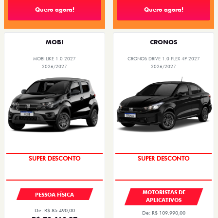
Quero agora!
Quero agora!
MOBI
CRONOS
MOBI LIKE 1.0 2027
CRONOS DRIVE 1.0 FLEX 4P 2027
2026/2027
2026/2027
SUPER DESCONTO
SUPER DESCONTO
MOTORISTAS DE
PESSOA FÍSICA
APLICATIVOS
De: R$ 85.490,00
De: R$ 109.990,00