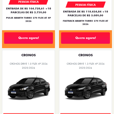
PESSOA FÍSICA
PESSOA FÍSICA
ENTRADA DE R$ 104.728,61 +18
ENTRADA DE R$ 118.434,84 +18
PARCELAS DE R$ 2.759,00
PARCELAS DE R$ 3.089,00
PULSE ABARTH TURBO 270 FLEX AT 4P
FASTBACK ABARTH TURBO 270 FLEX AT
2026
2026
Quero agora!
Quero agora!
CRONOS
CRONOS
CRONOS DRIVE 1.0 FLEX 4P 2026
CRONOS DRIVE 1.3 FLEX 4P 2026
2025/2026
2025/2026
SUPER DESCONTO
BÔNUS DE ATÉ R$ 14 MIL