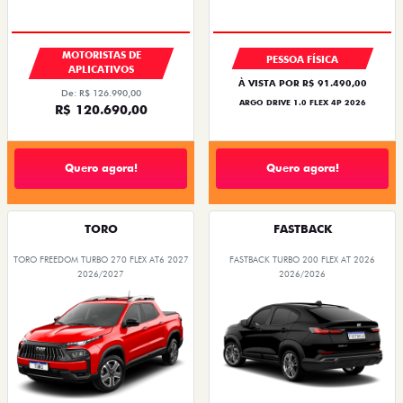
BÔNUS DE 6 MIL REAIS
MOTORISTAS DE
PESSOA FÍSICA
APLICATIVOS
À VISTA POR R$ 91.490,00
De: R$ 126.990,00
ARGO DRIVE 1.0 FLEX 4P 2026
R$ 120.690,00
Quero agora!
Quero agora!
TORO
FASTBACK
TORO FREEDOM TURBO 270 FLEX AT6 2027
FASTBACK TURBO 200 FLEX AT 2026
2026/2027
2026/2026