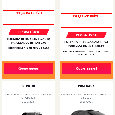
OPORTUNIDADE
PREÇO IMPERDÍVEL
PREÇO IMPERDÍVEL
OPORTUNIDADE
PESSOA FÍSICA
PESSOA FÍSICA
ENTRADA DE R$ 60.070,57 +36
ENTRADA DE R$ 67.661,10 +24
PARCELAS DE R$ 1.489,00
PARCELAS DE R$ 6.152,10
PULSE DRIVE 1.3 MT FLEX 4P 2026
FASTBACK IMPETUS TURBO 200 HYBRID
FLEX AT 2026
Quero agora!
Quero agora!
STRADA
FASTBACK
STRADA RANCH CABINE DUPLA TURBO 200
FASTBACK AUDACE TURBO 200 HYBRID FLEX
AT FLEX 2027
AT 2026
2026/2027
2026/2026