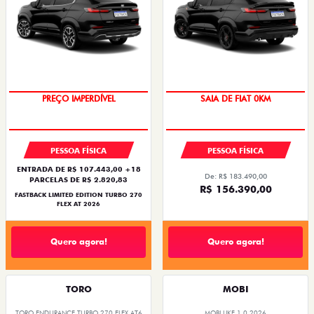
COM USADO NA TROCA
PREÇO IMPERDÍVEL
SAIA DE FIAT 0KM
PREÇO IMPERDÍVEL
PESSOA FÍSICA
PESSOA FÍSICA
ENTRADA DE R$ 107.443,00 +18
De: R$ 183.490,00
PARCELAS DE R$ 2.820,83
R$ 156.390,00
FASTBACK LIMITED EDITION TURBO 270
FLEX AT 2026
Quero agora!
Quero agora!
TORO
MOBI
TORO ENDURANCE TURBO 270 FLEX AT6
MOBI LIKE 1.0 2026