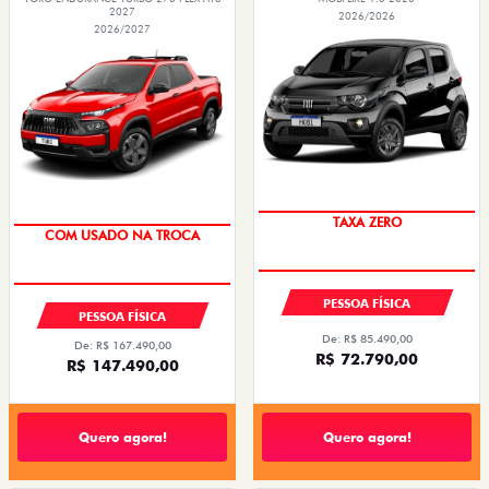
2027
2026/2026
2026/2027
PREÇO IMPERDÍVEL
OPORTUNIDADE
TAXA ZERO
COM USADO NA TROCA
PESSOA FÍSICA
PESSOA FÍSICA
De: R$ 85.490,00
De: R$ 167.490,00
R$ 72.790,00
R$ 147.490,00
Quero agora!
Quero agora!