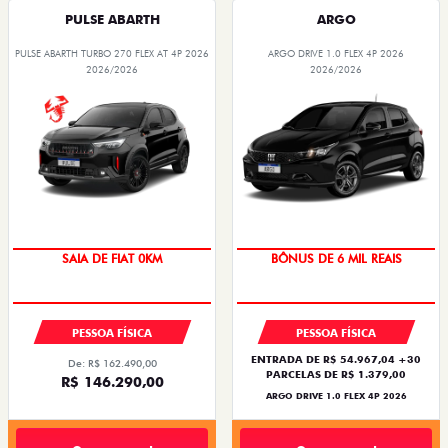
PULSE ABARTH
ARGO
PULSE ABARTH TURBO 270 FLEX AT 4P 2026
ARGO DRIVE 1.0 FLEX 4P 2026
2026/2026
2026/2026
TAXA ZERO
SAIA DE FIAT 0KM
BÔNUS DE 6 MIL REAIS
OPORTUNIDADE
PESSOA FÍSICA
PESSOA FÍSICA
ENTRADA DE R$ 54.967,04 +30
De: R$ 162.490,00
PARCELAS DE R$ 1.379,00
R$ 146.290,00
ARGO DRIVE 1.0 FLEX 4P 2026