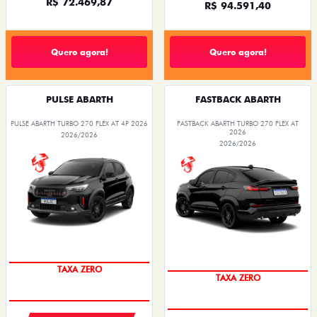
R$ 72.469,87
R$ 94.591,40
Quero agora!
Quero agora!
PULSE ABARTH
FASTBACK ABARTH
PULSE ABARTH TURBO 270 FLEX AT 4P 2026
FASTBACK ABARTH TURBO 270 FLEX AT
2026
2026/2026
2026/2026
SAIA DE FIAT 0KM
SAIA DE FIAT 0KM
TAXA ZERO
TAXA ZERO