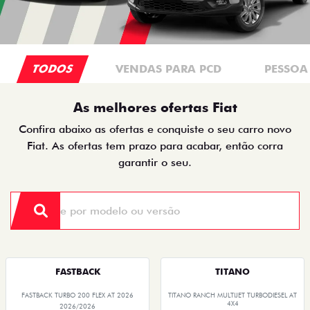
TODOS
VENDAS PARA PCD
PESSOA 
As melhores ofertas Fiat
Confira abaixo as ofertas e conquiste o seu carro novo
Fiat. As ofertas tem prazo para acabar, então corra
garantir o seu.
FASTBACK
TITANO
FASTBACK TURBO 200 FLEX AT 2026
TITANO RANCH MULTIJET TURBODIESEL AT
4X4
2026/2026