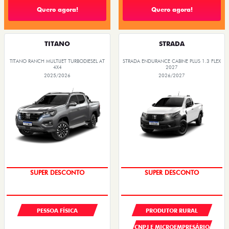
Quero agora!
Quero agora!
TITANO
STRADA
TITANO RANCH MULTIJET TURBODIESEL AT
STRADA ENDURANCE CABINE PLUS 1.3 FLEX
4X4
2027
2025/2026
2026/2027
SUPER DESCONTO
SUPER DESCONTO
PESSOA FÍSICA
PRODUTOR RURAL
CNPJ E MICROEMPRESÁRIO