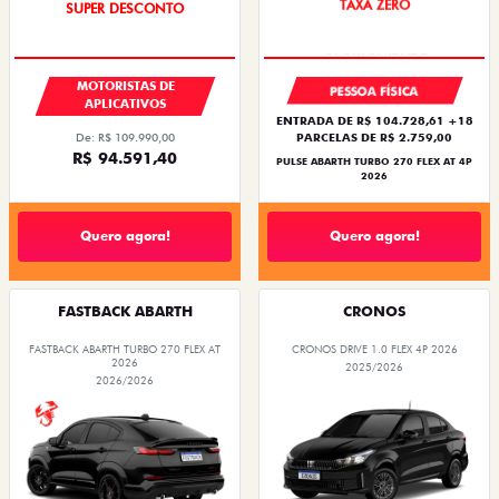
SUPER DESCONTO
TAXA ZERO
MOTORISTAS DE
PESSOA FÍSICA
APLICATIVOS
ENTRADA DE R$ 104.728,61 +18
PARCELAS DE R$ 2.759,00
De: R$ 109.990,00
R$ 94.591,40
PULSE ABARTH TURBO 270 FLEX AT 4P
2026
Quero agora!
Quero agora!
FASTBACK ABARTH
CRONOS
FASTBACK ABARTH TURBO 270 FLEX AT
CRONOS DRIVE 1.0 FLEX 4P 2026
2026
2025/2026
2026/2026