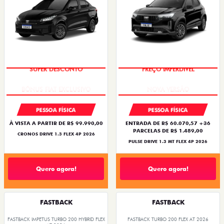
SUPER DESCONTO
PREÇO IMPERDÍVEL
PESSOA FÍSICA
PESSOA FÍSICA
À VISTA A PARTIR DE R$ 99.990,00
ENTRADA DE R$ 60.070,57 +36
PARCELAS DE R$ 1.489,00
CRONOS DRIVE 1.3 FLEX 4P 2026
PULSE DRIVE 1.3 MT FLEX 4P 2026
Quero agora!
Quero agora!
FASTBACK
FASTBACK
FASTBACK IMPETUS TURBO 200 HYBRID FLEX
FASTBACK TURBO 200 FLEX AT 2026