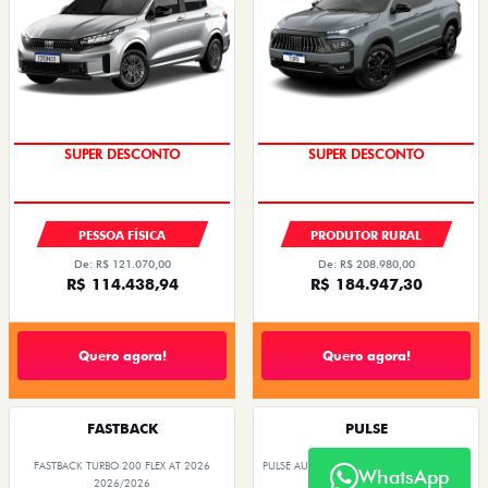
SUPER DESCONTO
SUPER DESCONTO
PESSOA FÍSICA
PRODUTOR RURAL
De: R$ 121.070,00
De: R$ 208.980,00
R$ 114.438,94
R$ 184.947,30
Quero agora!
Quero agora!
FASTBACK
PULSE
FASTBACK TURBO 200 FLEX AT 2026
PULSE AUDACE TURBO 200 HYBRID FLEX AT
WhatsApp
4P 2026
2026/2026