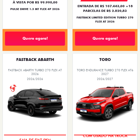
À VISTA POR R$ 99.990,00
ENTRADA DE R$ 107.443,00 +18
PULSE DRIVE 1.3 MT FLEX 4P 2026
PARCELAS DE R$ 2.820,83
FASTBACK LIMITED EDITION TURBO 270
FLEX AT 2026
Quero agora!
Quero agora!
FASTBACK ABARTH
TORO
FASTBACK ABARTH TURBO 270 FLEX AT
TORO ENDURANCE TURBO 270 FLEX AT6
2026
2027
2026/2026
2026/2027
SAIA DE FIAT 0KM
COM USADO NA TROCA