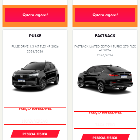
Quero agora!
Quero agora!
PULSE
FASTBACK
PULSE DRIVE 1.3 MT FLEX 4P 2026
FASTBACK LIMITED EDITION TURBO 270 FLEX
AT 2026
2026/2026
2026/2026
PREÇO IMPERDÍVEL
PREÇO IMPERDÍVEL
PESSOA FÍSICA
PESSOA FÍSICA