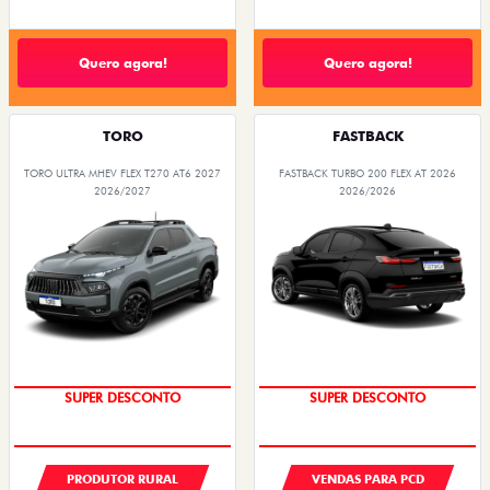
Quero agora!
Quero agora!
TORO
FASTBACK
TORO ULTRA MHEV FLEX T270 AT6 2027
FASTBACK TURBO 200 FLEX AT 2026
2026/2027
2026/2026
SUPER DESCONTO
SUPER DESCONTO
PRODUTOR RURAL
VENDAS PARA PCD