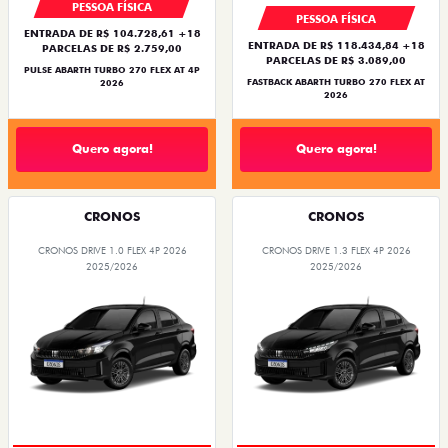
PESSOA FÍSICA
PESSOA FÍSICA
ENTRADA DE R$ 104.728,61 +18
ENTRADA DE R$ 118.434,84 +18
PARCELAS DE R$ 2.759,00
PARCELAS DE R$ 3.089,00
PULSE ABARTH TURBO 270 FLEX AT 4P
FASTBACK ABARTH TURBO 270 FLEX AT
2026
2026
Quero agora!
Quero agora!
CRONOS
CRONOS
CRONOS DRIVE 1.0 FLEX 4P 2026
CRONOS DRIVE 1.3 FLEX 4P 2026
2025/2026
2025/2026
SUPER DESCONTO
BÔNUS DE ATÉ R$ 14 MIL