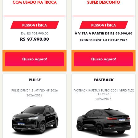
COM USADO NA TROCA
SUPER DESCONTO
PESSOA FÍSICA
PESSOA FÍSICA
De: R$ 108.990,00
À VISTA A PARTIR DE R$ 99.990,00
R$ 97.990,00
CRONOS DRIVE 1.3 FLEX 4P 2026
Quero agora!
Quero agora!
PULSE
FASTBACK
PULSE DRIVE 1.3 MT FLEX 4P 2026
FASTBACK IMPETUS TURBO 200 HYBRID FLEX
AT 2026
2026/2026
2026/2026