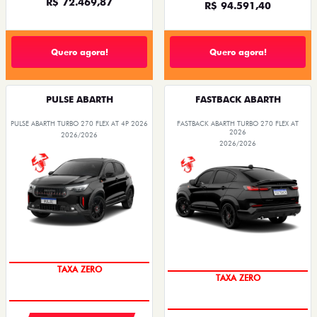
R$ 72.469,87
R$ 94.591,40
Quero agora!
Quero agora!
PULSE ABARTH
FASTBACK ABARTH
PULSE ABARTH TURBO 270 FLEX AT 4P 2026
FASTBACK ABARTH TURBO 270 FLEX AT
2026
2026/2026
2026/2026
SAIA DE FIAT 0KM
SAIA DE FIAT 0KM
TAXA ZERO
TAXA ZERO