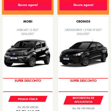
Quero agora!
Quero agora!
MOBI
CRONOS
MOBI LIKE 1.0 2027
CRONOS DRIVE 1.0 FLEX 4P 2027
2026/2027
2026/2027
SUPER DESCONTO
SUPER DESCONTO
MOTORISTAS DE
PESSOA FÍSICA
APLICATIVOS
De: R$ 85.490,00
De: R$ 109.990,00