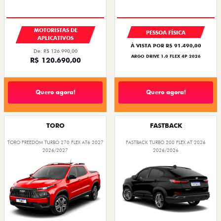
BÔNUS DE 6 MIL REAIS
MOTORISTAS DE
PESSOA FÍSICA
APLICATIVOS
À VISTA POR R$ 91.490,00
De: R$ 126.990,00
ARGO DRIVE 1.0 FLEX 4P 2026
R$ 120.690,00
Quero agora!
Quero agora!
TORO
FASTBACK
TORO FREEDOM TURBO 270 FLEX AT6 2027
FASTBACK TURBO 200 FLEX AT 2026
2026/2027
2026/2026