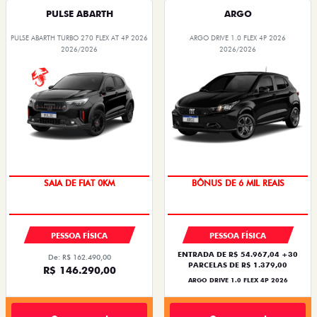
PULSE ABARTH
ARGO
PULSE ABARTH TURBO 270 FLEX AT 4P 2026
ARGO DRIVE 1.0 FLEX 4P 2026
2026/2026
2026/2026
TAXA ZERO
SAIA DE FIAT 0KM
BÔNUS DE 6 MIL REAIS
OPORTUNIDADE
PESSOA FÍSICA
PESSOA FÍSICA
ENTRADA DE R$ 54.967,04 +30
De: R$ 162.490,00
PARCELAS DE R$ 1.379,00
R$ 146.290,00
ARGO DRIVE 1.0 FLEX 4P 2026