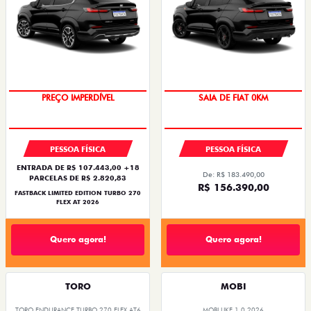
COM USADO NA TROCA
PREÇO IMPERDÍVEL
SAIA DE FIAT 0KM
PREÇO IMPERDÍVEL
PESSOA FÍSICA
PESSOA FÍSICA
ENTRADA DE R$ 107.443,00 +18
De: R$ 183.490,00
PARCELAS DE R$ 2.820,83
R$ 156.390,00
FASTBACK LIMITED EDITION TURBO 270
FLEX AT 2026
Quero agora!
Quero agora!
TORO
MOBI
TORO ENDURANCE TURBO 270 FLEX AT6
MOBI LIKE 1.0 2026