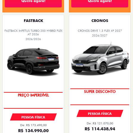
Quero agora!
Quero agora!
FASTBACK
CRONOS
FASTBACK IMPETUS TURBO 200 HYBRID FLEX
CRONOS DRIVE 1.3 FLEX 4P 2027
AT 2026
2026/2027
2026/2026
SUPER DESCONTO
PREÇO IMPERDÍVEL
OPORTUNIDADE
PESSOA FÍSICA
PESSOA FÍSICA
De: R$ 121.070,00
De: R$ 173.490,00
R$ 114.438,94
R$ 134.990,00