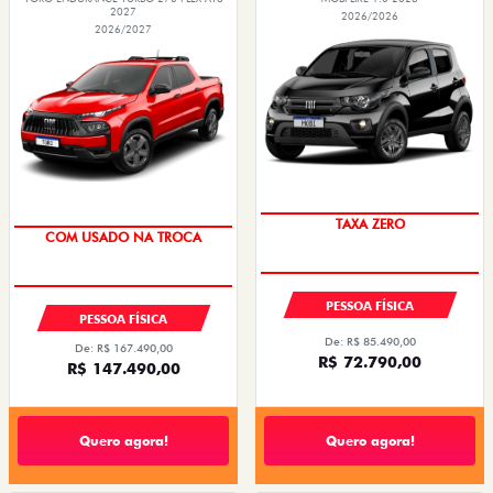
2027
2026/2026
2026/2027
PREÇO IMPERDÍVEL
OPORTUNIDADE
TAXA ZERO
COM USADO NA TROCA
PESSOA FÍSICA
PESSOA FÍSICA
De: R$ 85.490,00
De: R$ 167.490,00
R$ 72.790,00
R$ 147.490,00
Quero agora!
Quero agora!