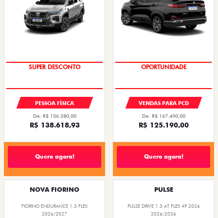
SUPER DESCONTO
OPORTUNIDADE
PESSOA FÍSICA
VENDAS PARA PCD
De: R$ 156.280,00
De: R$ 167.490,00
R$ 138.618,93
R$ 125.190,00
Quero agora!
Quero agora!
NOVA FIORINO
PULSE
FIORINO ENDURANCE 1.3 FLEX
PULSE DRIVE 1.3 AT FLEX 4P 2026
2026/2027
2026/2026