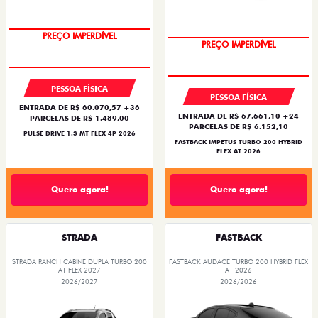
OPORTUNIDADE
PREÇO IMPERDÍVEL
PREÇO IMPERDÍVEL
OPORTUNIDADE
PESSOA FÍSICA
PESSOA FÍSICA
ENTRADA DE R$ 60.070,57 +36
ENTRADA DE R$ 67.661,10 +24
PARCELAS DE R$ 1.489,00
PARCELAS DE R$ 6.152,10
PULSE DRIVE 1.3 MT FLEX 4P 2026
FASTBACK IMPETUS TURBO 200 HYBRID
FLEX AT 2026
Quero agora!
Quero agora!
STRADA
FASTBACK
STRADA RANCH CABINE DUPLA TURBO 200
FASTBACK AUDACE TURBO 200 HYBRID FLEX
AT FLEX 2027
AT 2026
2026/2027
2026/2026