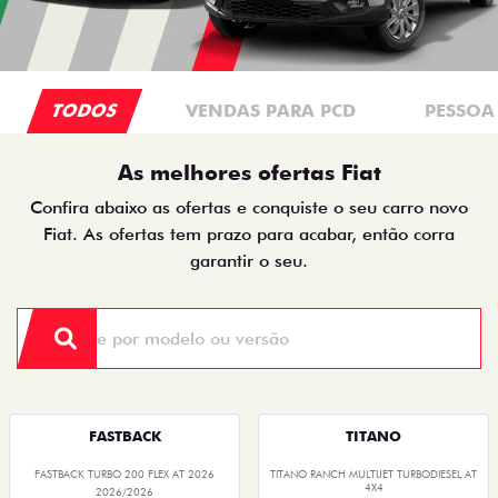
TODOS
VENDAS PARA PCD
PESSOA 
As melhores ofertas Fiat
Confira abaixo as ofertas e conquiste o seu carro novo
Fiat. As ofertas tem prazo para acabar, então corra
garantir o seu.
FASTBACK
TITANO
FASTBACK TURBO 200 FLEX AT 2026
TITANO RANCH MULTIJET TURBODIESEL AT
4X4
2026/2026