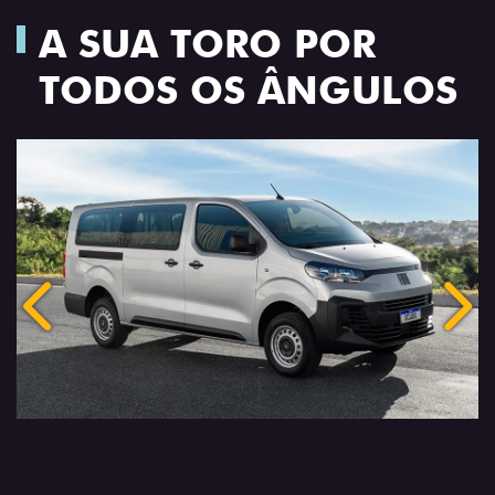
A SUA TORO POR
TODOS OS ÂNGULOS
Anterior
Próx