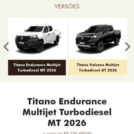
VERSÕES
Anterior
P
Titano Endurance Multijet
Titano Volcano Multijet
Turbodiesel MT 2026
Turbodiesel AT 2026
Titano Endurance
Multijet Turbodiesel
MT 2026
a partir de R$ 238.490,00