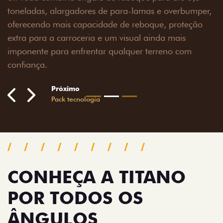
toneladas, alargadores de para-lamas e overbumper,
oferecendo mais capacidade de reboque, proteção
extra para a carroceria e um visual ainda mais
imponente para enfrentar qualquer terreno com
confiança.
Próximo
Previous
Next
Pack tecnologia
CONHEÇA A TITANO
POR TODOS OS
ÂNGULOS