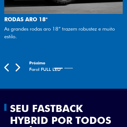
FAROL FULL LED
Tecnologia dos farói
8"
melhor luminosidade,
 aro 18” trazem robustez e muito
economia para você.
Previous
Next
SEU FASTBACK
HYBRID POR TODOS