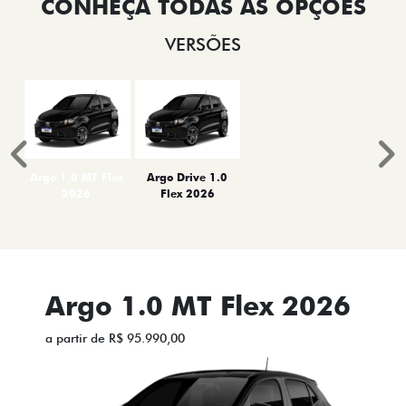
VERSÕES
Anterior
P
Argo 1.0 MT Flex
Argo Drive 1.0
2026
Flex 2026
Argo 1.0 MT Flex 2026
a partir de R$ 95.990,00