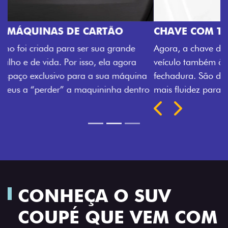
CHAVE COM TELECOMANDO
Agora, a chave da sua nova Fiorino pode abrir o
veículo também à distância, e não mais somente pela
a
fechadura. São detalhes como esse que trazem ainda
ro
mais fluidez para o seu dia de trabalho.
Previous
Next
CONHEÇA O SUV
COUPÉ QUE VEM COM