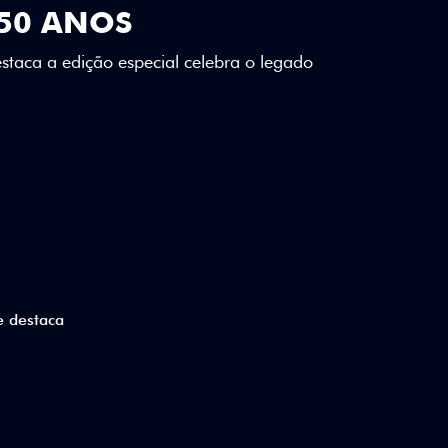
SE DESTACA
lizados e detalhes em Citrus Green criam
a.
ico