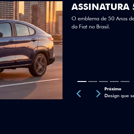
DESIGN QUE 
Teto bicolor, adesivos esti
uma identidade visual únic
Próximo
Previous
Next
Teto Panorâm