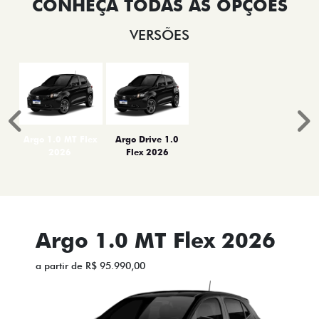
VERSÕES
Anterior
P
Argo 1.0 MT Flex
Argo Drive 1.0
2026
Flex 2026
Argo 1.0 MT Flex 2026
a partir de R$ 95.990,00