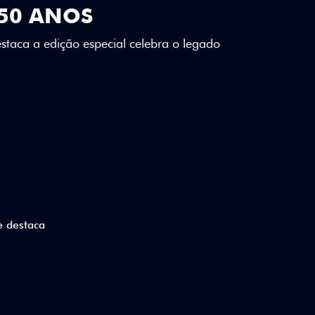
SE DESTACA
lizados e detalhes em Citrus Green criam
a.
ico