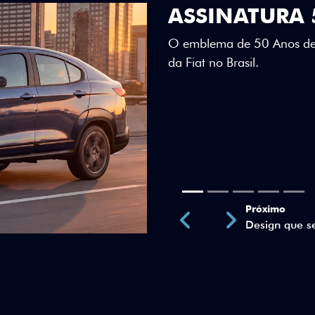
DESIGN QUE 
Teto bicolor, adesivos esti
uma identidade visual únic
Próximo
Previous
Next
Teto Panorâm