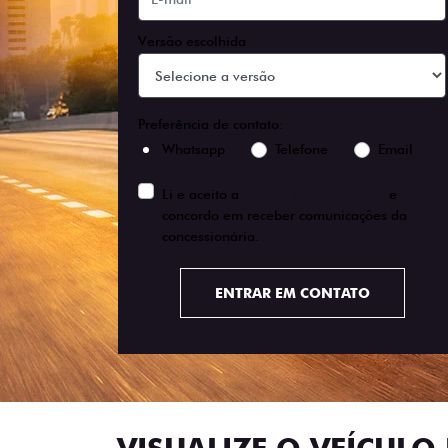
Versão escolhida
Preferência de contato:
Whatsapp
Telefone
Email
Li e aceito a
Política de Privacidade
e
concordo em receber comunicações da
concessionária.
ENTRAR EM CONTATO