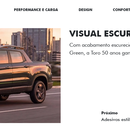
PERFORMANCE E CARGA
DESIGN
CONFOR
ADESIVOS ES
Os adesivos aplicados no c
única dessa edição para l