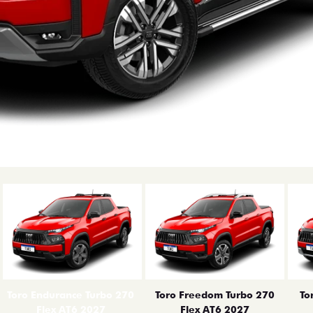
erior
Toro Endurance Turbo 270
Toro Freedom Turbo 270
To
Flex AT6 2027
Flex AT6 2027