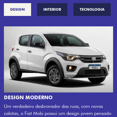
DESIGN
INTERIOR
TECNOLOGIA
CINCO OPÇÕES DE CORES
O Fiat Mobi tem sempre uma opção de c
sua cara. Escolha entre o Preto Vulcano,
, com novas
Montecarlo, Branco Banchisa, Prata Bari 
gn jovem pensado
Silverstone.