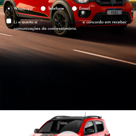
Preferência de contato:
Whatsapp
Telefone
Email
Li e aceito a
Política de Privacidade
e concordo em receber
comunicações da concessionária.
ENTRAR EM CONTATO
VISUALIZE O
VEÍCULO EM
360°