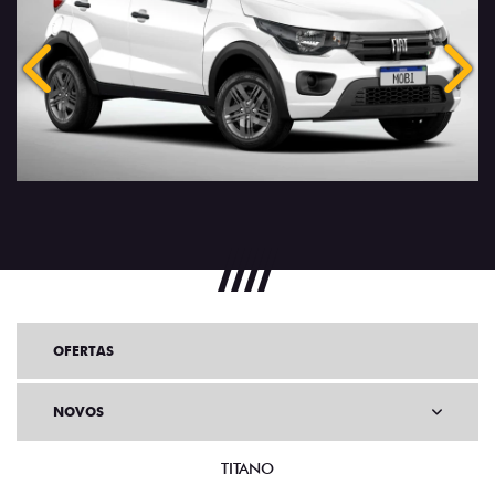
Anterior
Próx
OFERTAS
NOVOS
TITANO